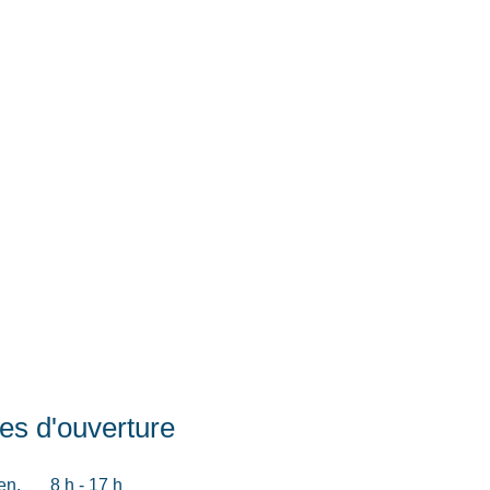
es d'ouverture
en.
8 h - 17 h